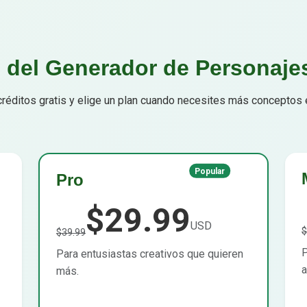
s del Generador de Personaje
réditos gratis y elige un plan cuando necesites más conceptos en
Popular
Pro
$29.99
USD
$
$39.99
P
Para entusiastas creativos que quieren
a
más.