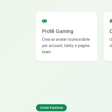
Profili Gaming
Crea un avatar riconoscibile
U
per account, lobby e pagine
c
team.
Come Funziona