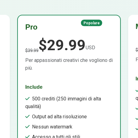
Popolare
Pro
$29.99
USD
$
$39.99
P
Per appassionati creativi che vogliono di
più.
I
Include
q
500 crediti (250 immagini di alta
qualità)
Output ad alta risoluzione
Nessun watermark
Accesso a tutti gli stili