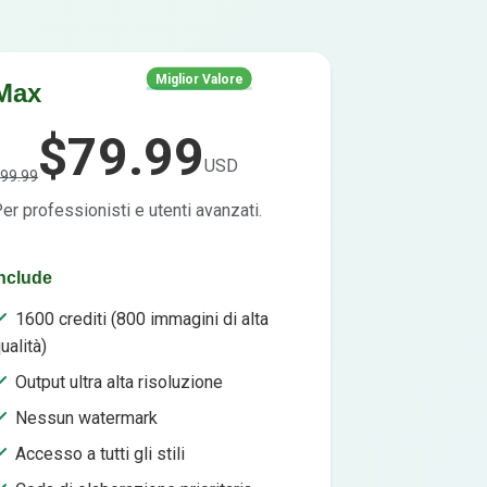
Miglior Valore
Max
$79.99
USD
99.99
er professionisti e utenti avanzati.
nclude
1600 crediti (800 immagini di alta
ualità)
Output ultra alta risoluzione
Nessun watermark
Accesso a tutti gli stili