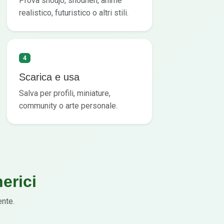
Prova shoujo, shounen, anime
realistico, futuristico o altri stili.
4
Scarica e usa
Salva per profili, miniature,
community o arte personale.
erici
ente.