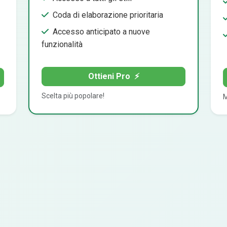
Coda di elaborazione prioritaria
Accesso anticipato a nuove
funzionalità
Ottieni Pro
⚡
Scelta più popolare!
M
FAQ
FAQ Creatore Avatar Anim