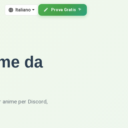
Italiano
Prova Gratis
✨
ime da
ar anime per Discord,