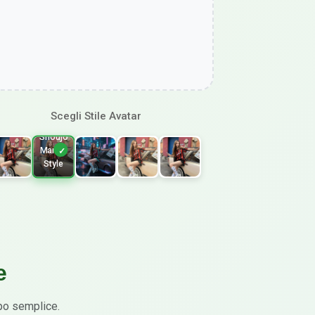
Scegli Stile Avatar
Shoujo
Manga
Style
e
po semplice.