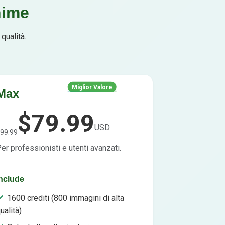
nime
qualità.
Miglior Valore
Max
$79.99
USD
99.99
er professionisti e utenti avanzati.
nclude
1600 crediti (800 immagini di alta
ualità)