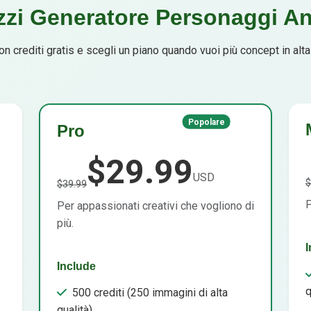
zzi Generatore Personaggi A
con crediti gratis e scegli un piano quando vuoi più concept in alta 
Popolare
Pro
$29.99
USD
$
$39.99
P
Per appassionati creativi che vogliono di
più.
I
Include
q
500 crediti (250 immagini di alta
qualità)