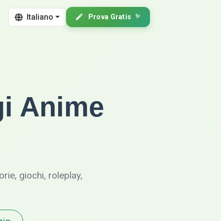
Italiano
Prova Gratis
✨
gi Anime
ie, giochi, roleplay,