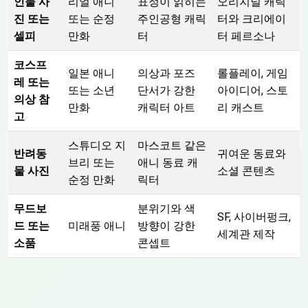
인물 사
리얼 애니
표정이 읽히는
오리지널 캐릭
진 또는
또는 순정
주인공형 캐릭
터와 크리에이
셀피
만화
터
터 페르소나
코스프
일본 애니
의상과 포즈
롤플레이, 게임
레 또는
또는 소년
단서가 강한
아이디어, 스토
의상 참
만화
캐릭터 아트
리 캐스트
고
스튜디오 지
마스코트 같은
반려동
귀여운 동료와
브리 또는
애니 동료 캐
물 사진
소셜 콘텐츠
순정 만화
릭터
무드보
분위기와 색
SF, 사이버펑크,
드 또는
미래풍 애니
방향이 강한
세계관 제작
소품
콘셉트