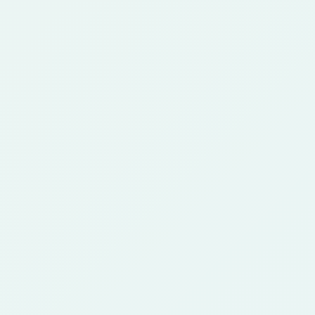
FAQ
Perguntas Frequentes
Respostas sobre perfil, redes e avatar anime.
O que é um criador de avatar anime?
1
É uma ferramenta que transforma uma foto
em imagem de perfil no estilo anime para redes,
jogos e comunidades.