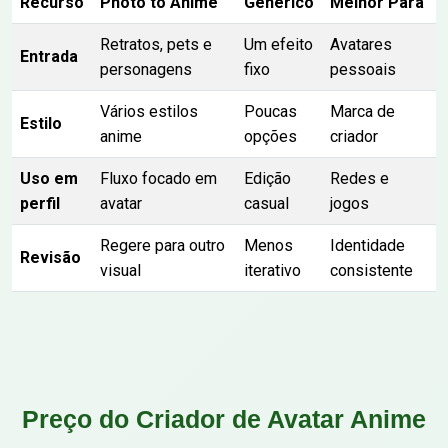
Recurso
Photo to Anime
Genérico
Melhor Para
Retratos, pets e
Um efeito
Avatares
Entrada
personagens
fixo
pessoais
Vários estilos
Poucas
Marca de
Estilo
anime
opções
criador
Uso em
Fluxo focado em
Edição
Redes e
perfil
avatar
casual
jogos
Regere para outro
Menos
Identidade
Revisão
visual
iterativo
consistente
Preço do Criador de Avatar Anime