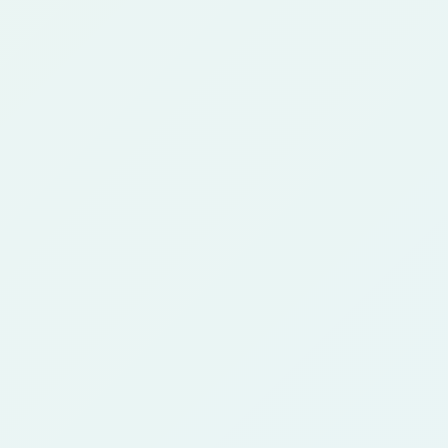
Posso usar uma selfie?
2
Sim. Uma selfie clara ou retrato ajuda a IA a
preservar traços e aplicar o estilo anime.
Qual foto funciona melhor?
3
Use imagem nítida, com um assunto principal,
boa luz e sem sombras fortes.
Posso usar no Discord, YouTube ou
4
TikTok?
Sim. Baixe a imagem gerada e recorte
conforme cada plataforma.