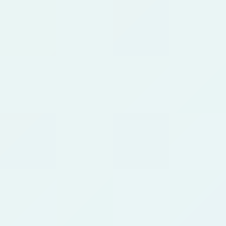
É diferente de converter foto em
5
anime?
A conversão é parecida, mas esta página foca
em avatar, leitura em tamanho pequeno e
consistência.
Preciso saber design?
6
Não. Envie a foto, escolha o estilo e gere o
resultado.