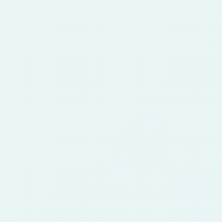
Que imagens funcionam melhor?
4
Use imagem nítida com um assunto principal,
rosto ou corpo visível e boa iluminação.
Cosplay, pets e referências também funcionam.
Posso usar em jogos ou histórias?
5
Você pode usar como conceito ou inspiração.
Para uso comercial, confira o plano e os
direitos da imagem fonte.
Preciso saber desenhar?
6