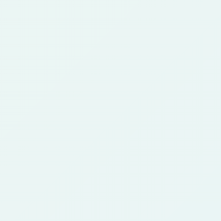
FAQ
Perguntas frequentes
sobre o gerador de
personagens anime
Respostas sobre criar personagens a partir de fotos,
referências e retratos.
O que é um gerador de personagens
1
anime?
É uma ferramenta de IA que transforma foto