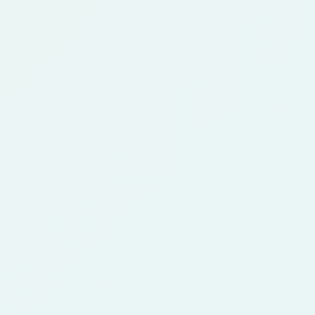
考图转换成动漫风格角色图，适合故事概念、角
色扮演、游戏想法和创意资料。
可以从照片生成动漫角色吗？
2
可以。上传清晰照片、选择动漫风格，即可生成
保留主体并改变艺术方向的角色概念。
它和动漫头像生成器有什么不同？
3
头像页重点是社交头像和小尺寸识别度；角色生
成器更关注角色概念、身份、服装、故事用途和
风格探索。