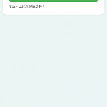
专业人士的最超值选择！
FAQ
动漫角色生成器常见问题
关于从照片、参考图和人像创建动漫角色的回答。
什么是动漫角色生成器？
1
动漫角色生成器是一种 AI 工具，可把照片或参