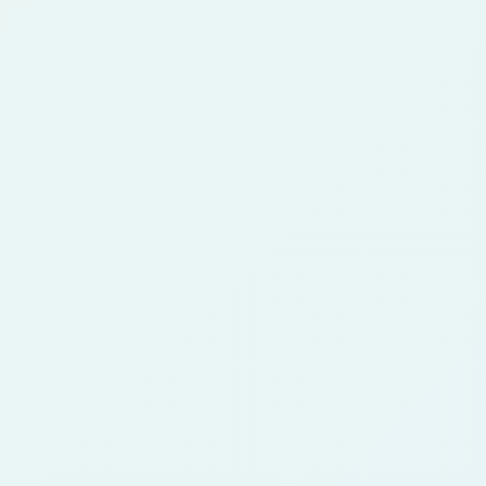
什么图片效果最好？
4
清晰、单一主体、脸部或身体线索可见、光线良
好的图片效果最好。Cosplay、宠物和角色参考
图也适合。
能用于游戏或故事吗？
5
可以作为概念图或灵感使用。商业项目请确认套
餐权限、源图权利和生成结果的使用需求。
需要会画画吗？
6
不需要。上传、选风格、生成、检查、下载即
可；如果结果不合适，可以换风格重新生成。